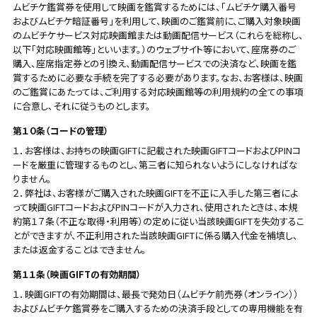
ムビチケ鑑賞券を使用して映画を鑑賞するためには、「ムビチケ購入番号
およびムビチケ暗証番号」を利用して、映画のご鑑賞前に、ご購入対象映画
のムビチケサービス対応映画館または動画配信サービス（これらを総称し、
以下「対応映画館等」といいます。）のウェブサイト等において、座席券のご
購入、座席指定券との引換え、動画配信サービスでの決済など、映画を鑑
賞するために必要な手続を完了する必要があります。なお、お客様は、映画
のご鑑賞にあたっては、ご利用する対応映画館等の利用規約の全ての事項
に合意し、それに従うものとします。
第１０条（コードの管理）
１．お客様は、お持ちの映画GIFTに記載された映画GIFTコードおよびPINコ
ードを厳重に管理するものとし、第三者に知られないようにしなければな
りません。
２．弊社は、お客様がご購入された映画GIFTを不正に入手した第三者によ
って映画GIFTコードおよびPINコードが入力され、使用されたときは、本規
約第１７条（不正な取得・利用等）の定めに従い当該映画GIFTを失効するこ
とができますが、不正利用された当該映画GIFTに係る購入代金を補填し、
または返金することはできません。
第１１条（映画GIFTの有効期間）
１．映画GIFTの有効期間は、最長で発効日（ムビチケ前売券（オンライン））
およびムビチケ鑑賞券をご購入するための決済手段としての専用機能を有