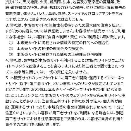
抗力には、天災地変、火災、暴風雨、洪水、地震及び感染症の蔓延等、政
府・政府機関の行為、法律、規制及び命令の遵守、並びに戦争（宣戦布告の
有無を問いません。）反乱、革命、暴動、ストライキ及びロックアウトを含み
ますが、これらに限定されるものではありません。
３．弊社は、本販売サイトの信頼性を維持するため最大限の注意を払いま
すが、次の内容については保証致しません。お客様が本販売サイトをご利用
になる場合には、お客様ご自身の判断と責任でのご利用をお願い致します。
① 本販売サイトに掲載された情報の特定の目的への適合性
② 本販売サイトの動作の確実性及び安定性
③ 本販売サイトに掲載された情報の正確性及び信頼性
４．弊社は、お客様が本販売サイトを利用すること（本販売サイトのウェブサ
イトへリンクを設定することを含みます。）により第三者との間で生じたトラ
ブル、紛争等に関しては、一切の責任を負いません。
５．本販売サイトのウェブサイトには、第三者が開設・運用するインターネッ
トサイト（以下「第三者サイト」といいます。）へのリンクが設定されているこ
とがございます。お客様は、本販売サイトのウェブサイトをご利用になる際
は、こうしたリンクにより本販売サイトのウェブサイトから第三者サイトへ移
動することがあります。当該第三者サイトは弊社以外の法人・個人等が開
設・運用するサイトであり、本規約等の定めは適用されませんので、十分ご
注意ください。また、お客様が第三者サイトをご利用になる場合には、別途
第三者サイトにおける注意事項等をご参照のうえ、お客様ご自身の判断と
責任でのご利用をお願い致します。