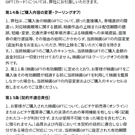
GIFT（カード）については、弊社にお引渡しいただきます。
第１４条（ご購入内容の変更・クーリングオフ）
１．弊社は、ご購入後の映画GIFTについて、誤った重複購入、券種選択の間
違い、対応映画館等に関する錯誤、映画作品の上映または配信期間の錯
誤、短縮・変更、交通渋滞や駐車場渋滞による映画館への来場遅延、座席
券の発行遅延等、その理由の如何にかかわらず、当該映画GIFTの内容変更
（追加料金をお支払いいただき、特別上映をご覧いただく場合を除きま
す。）、当該映画GIFTのご購入のキャンセル、当該映画GIFTのご購入金額の
返金対応は一切受け付けておりません。映画GIFTはクーリングオフの対象
外です。
２．第１１条（映画GIFTの有効期間）に定めたとおり、お客様が映画GIFTをご
購入後その有効期間が経過する前に当該映画GIFTを利用して映画を鑑賞
しなかった場合も、当該映画GIFTの内容変更およびご購入のキャンセルは
致しませんのでご注意ください。
第１５条（契約不適合責任）
１．お客様がご購入された映画GIFTについて、ムビチケ前売券（オンライン）
またはムビチケ鑑賞券ご購入の決済のための専用機能を有しない等（記載
されたコードが判別できず、または使用不可能であった場合を含むがこれ
に限られません。）品質および内容において本契約の目的に適合しない部
分がある場合のご対応については、当該映画GIFTに設定された有効期間