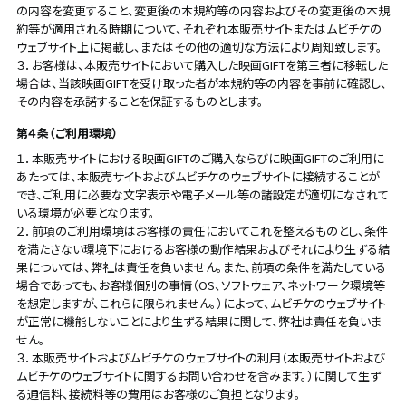
の内容を変更すること、変更後の本規約等の内容およびその変更後の本規
約等が適用される時期について、それぞれ本販売サイトまたはムビチケの
ウェブサイト上に掲載し、またはその他の適切な方法により周知致します。
３．お客様は、本販売サイトにおいて購入した映画GIFTを第三者に移転した
場合は、当該映画GIFTを受け取った者が本規約等の内容を事前に確認し、
その内容を承諾することを保証するものとします。
第４条（ご利用環境）
１．本販売サイトにおける映画GIFTのご購入ならびに映画GIFTのご利用に
あたっては、本販売サイトおよびムビチケのウェブサイトに接続することが
でき、ご利用に必要な文字表示や電子メール等の諸設定が適切になされて
いる環境が必要となります。
２．前項のご利用環境はお客様の責任においてこれを整えるものとし、条件
を満たさない環境下におけるお客様の動作結果およびそれにより生ずる結
果については、弊社は責任を負いません。また、前項の条件を満たしている
場合であっても、お客様個別の事情（OS、ソフトウェア、ネットワーク環境等
を想定しますが、これらに限られません。）によって、ムビチケのウェブサイト
が正常に機能しないことにより生ずる結果に関して、弊社は責任を負いま
せん。
３．本販売サイトおよびムビチケのウェブサイトの利用（本販売サイトおよび
ムビチケのウェブサイトに関するお問い合わせを含みます。）に関して生ず
る通信料、接続料等の費用はお客様のご負担となります。