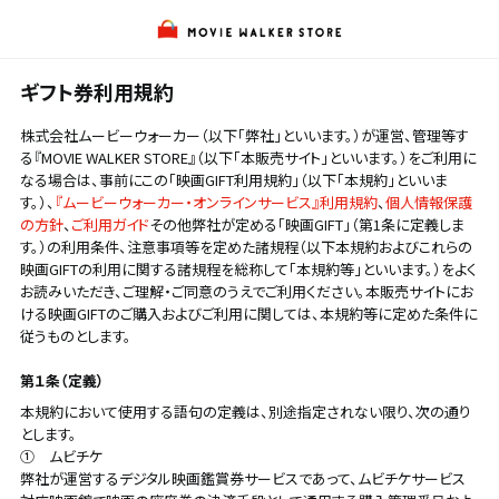
ギフト券利用規約
株式会社ムービーウォーカー（以下「弊社」といいます。）が運営、管理等す
る『MOVIE WALKER STORE』（以下「本販売サイト」といいます。）をご利用に
なる場合は、事前にこの「映画GIFT利用規約」（以下「本規約」といいま
す。）、
『ムービーウォーカー・オンラインサービス』利用規約
、
個人情報保護
の方針
、
ご利用ガイド
その他弊社が定める「映画GIFT」（第1条に定義しま
す。）の利用条件、注意事項等を定めた諸規程（以下本規約およびこれらの
映画GIFTの利用に関する諸規程を総称して「本規約等」といいます。）をよく
お読みいただき、ご理解・ご同意のうえでご利用ください。本販売サイトにお
ける映画GIFTのご購入およびご利用に関しては、本規約等に定めた条件に
従うものとします。
第１条（定義）
本規約において使用する語句の定義は、別途指定されない限り、次の通り
とします。
① ムビチケ
弊社が運営するデジタル映画鑑賞券サービスであって、ムビチケサービス