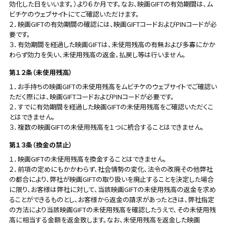
効化した日をいいます。）より６か月です。なお、映画GIFTの有効期間は、ム
ビチケのウェブサイトにてご確認いただけます。
２．映画GIFTの有効期間の確認には、映画GIFTコードおよびPINコードが必
要です。
３．有効期間を経過した映画GIFTは、未使用残高の有無および多寡にかか
わらず効力を失い、未使用残高の返金、払戻し等は行いません。
第１２条（未使用残高）
１．お手持ちの映画GIFTの未使用残高をムビチケのウェブサイトでご確認い
ただく際には、映画GIFTコードおよびPINコードが必要です。
２．すでに有効期間を経過した映画GIFTの未使用残高をご確認いただくこ
とはできません。
３．複数の映画GIFTの未使用残高を１つに統合することはできません。
第１３条（換金の禁止）
１．映画GIFTの未使用残高を換金することはできません。
２．前項の定めにもかかわらず、社会情勢の変化、法令の改廃その他弊社
の都合により、弊社が映画GIFTの取り扱いを廃止することを決定した場合
に限り、お客様は弊社に対して、当該映画GIFTの未使用残高の返金を求め
ることができるものとし、お客様から返金の請求があったときは、弊社指定
の方法により当該映画GIFTの未使用残高を確認したうえで、その未使用残
高に相当する金額を返金致します。なお、未使用残高を返金した映画