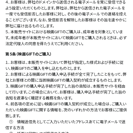
４．お客様は、弊社のドメインから送信される電子メールを常に受信できる
よう設定いただくものとします。弊社は、弊社から送信された電子メールを
一度でも受信拒否したお客様に対し、その後の電子メールでの連絡を控え
ることがございます。なお、受信拒否を解除したお客様はその旨を速やかに
弊社に届け出るものとします。
５．本販売サイトにおける映画GIFTのご購入は、成年者を対象としていま
す。未成年者が本販売サイトにおいて映画GIFTをご購入されるときは、必ず
法定代理人の同意を得たうえでご利用ください。
第５条（映画GIFTのご購入）
１．お客様は、本販売サイトにおいて弊社が指定した様式および手続に従
い、映画GIFTのご購入を申し込むものとします。
２．お客様による映画GIFTの購入申込手続が全て完了したことをもって、弊
社とお客様との間に当該映画GIFTの購入契約が成立するものとします。
３．映画GIFTの購入申込手続が完了した旨の告知は、本販売サイトを経由
して行います。この場合において、お客様は、購入申込手続が完了した旨の
告知を遅滞なく確認する義務を負います。
４．前各項の定めに従い映画GIFTの購入契約が成立した場合は、ご購入い
ただいた映画GIFTに関する情報を、次のいずれかの方法でお客様にご提供
致します。
① 情報送信先としてご入力いただいたアドレスあてに電子メールで送
信する方法