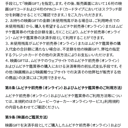
手段として「映画GIFT」を指定します。その後、販売画面において１６桁の映
画GIFTコードおよび４桁のPINコード（カードタイプにおいてはスクラッチ部
分を剥離させることでご確認できます。）をご入力いただきます。
２．お持ちの映画GIFTの金額（未使用残高がある場合は、ご利用時点での
未使用残高）から、購入を希望するムビチケ前売券（オンライン）またはムビ
チケ鑑賞券の代金合計額を差し引くことにより、ムビチケ前売券（オンライ
ン）・ムビチケ鑑賞券の決済手段として利用することができます。
３．未使用残高がムビチケ前売券（オンライン）またはムビチケ鑑賞券の購
入代金の合計額に満たない場合は、不足額を他の映画GIFT、弊社の指定
するクレジットカードその他の決済方法によりお支払いいただけます。
４．映画GIFTは、ムビチケのウェブサイトでのムビチケ前売券（オンライン）
およびムビチケ鑑賞券の購入における決済専用の前払式支払手段です。そ
の他（映画館および映画館ウェブサイトでの決済その他弊社が販売する他
の商品）の決済にはご利用できません。
第８条（ムビチケ前売券（オンライン）およびムビチケ鑑賞券のご利用方法）
ムビチケ前売券（オンライン）およびムビチケ鑑賞券のご利用方法等につい
ては、本規約のほか『ムービーウォーカー・オンラインサービス』利用規約
の内容もあわせてご確認ください。
第９条（映画のご鑑賞方法）
映画GIFTを決済手段としてご購入したムビチケ前売券（オンライン）および