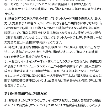
⑤ あと払い（Pay ID）（コンビニ：ご請求後翌月１０日のお支払い）
２．本販売サイトにおける映画GIFTのご購入について、領収書の発行は致し
ません。
３．映画GIFTのご購入申込みの際、クレジットカード情報の虚偽入力、誤入
力、入力漏れまたは各クレジットカード発行会社の規約等に準じない等、何
らかの理由で映画GIFTの購入についての決済ができない場合には、当該
映画GIFTのご購入に係る申し込みは無効となります。決済ができない場合
に関するお問い合わせについては、クレジットカード会社等、各決済サービ
ス方法の窓口へ直接お問い合わせください。
４．弊社は、合理的な根拠に基づき、映画GIFTのご購入に際して不正な方
法により決済されたと判断した場合、当該決済によりご購入された映画
GIFTを無効にする場合があります。
５．本販売サイトはインターネットを利用したシステムであるため、通信回線
の混雑またはコンピュータシステム上の不慮の事故等により、購入契約の
成否の確定またはその通知が大幅に遅れ、もしくは不能となることがあり
ます。これらの原因に基づく購入申込手続の完了および購入契約の成立に
関する通知等の遅滞については、故意または重過失がない限り、弊社は責
任を負いません。
第７条（映画GIFTのご利用方法）
１．お客様は、ムビチケのウェブサイトにアクセスし、ご購入を希望する映画
のムビチケ前売券（オンライン）またはムビチケ鑑賞券を指定し、その決済