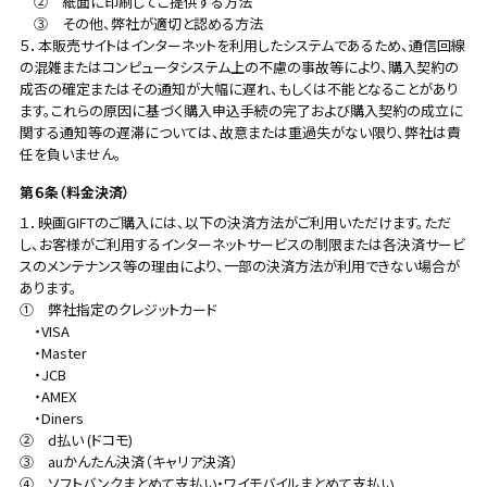
② 紙面に印刷してご提供する方法
③ その他、弊社が適切と認める方法
５．本販売サイトはインターネットを利用したシステムであるため、通信回線
の混雑またはコンピュータシステム上の不慮の事故等により、購入契約の
成否の確定またはその通知が大幅に遅れ、もしくは不能となることがあり
ます。これらの原因に基づく購入申込手続の完了および購入契約の成立に
関する通知等の遅滞については、故意または重過失がない限り、弊社は責
任を負いません。
第６条（料金決済）
１．映画GIFTのご購入には、以下の決済方法がご利用いただけます。ただ
し、お客様がご利用するインターネットサービスの制限または各決済サービ
スのメンテナンス等の理由により、一部の決済方法が利用できない場合が
あります。
① 弊社指定のクレジットカード
・VISA
・Master
・JCB
・AMEX
・Diners
② d払い (ドコモ)
③ auかんたん決済（キャリア決済）
④ ソフトバンクまとめて支払い・ワイモバイルまとめて支払い