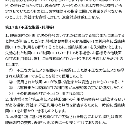
ド）の発行に当たっては、映画GIFT（カード）の図柄および属性は弊社が指
定させていただくものとし、お客様はその指定に関して異議を述べないも
のとします。弊社はお客様に対して、返金対応は致しません。
第１７条（不正な取得・利用等）
１．映画GIFTの利用が次の各号のいずれかに該当する場合または該当する
と弊社が判断したときは、弊社はお客様その他映画GIFTの利用者に当該映
画GIFTのご利用をお断りするとともに、当該映画GIFTを失効扱いとします。
失効された映画GIFTが映画GIFT（カード）である場合、お客様その他映画
GIFTの利用者は、弊社に当該映画GIFT（カード）をお引き渡しいただくもの
とします。
① 不正な方法により映画GIFTを取得し、または不正な方法により取得
された映画GIFTであることを知って使用したこと
② 使用された映画GIFTが改竄、偽造または変造されたものであること
③ お客様または映画GIFTの利用者が本規約等の定めに違反したこと
④ その他映画GIFTが不正に利用された場合
２．お客様その他第三者による映画GIFTの利用が前項各号に該当する疑い
がある場合、弊社は、不正利用の有無等を調査するために一時的に当該映
画GIFTをお預かりできるものとします。
３．本条第１項に基づき映画GIFTが失効された場合において、弊社は当該
映画GIFTの交換、再発行、返金等は一切受け付けておりません。