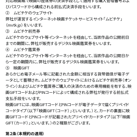
対応映画館で映画の座席券の決済手段として通用する購入管理番号およ
びパスワードから構成される前払式決済手段をいいます。
② ムビチケのウェブサイト
弊社が運営するインターネット映画チケットサービスサイト「ムビチケ」
（mvtk.jp）をいいます。
③ ムビチケ前売券
ムビチケのウェブサイト等インターネットを経由して、当該作品の公開前日
までの期間に、弊社が販売するデジタル映画鑑賞券をいいます。
④ ムビチケ鑑賞券
ムビチケのウェブサイト等インターネットを経由して、当該作品の公開日か
ら一定の期間内に、弊社が販売するデジタル映画鑑賞券をいいます。
⑤ 映画GIFT
あらかじめ電子メール等に記載された金額に相当する貨幣価値が電子デ
ータとして蓄積され、ムビチケのウェブサイトにおけるムビチケ前売券（オン
ライン）およびムビチケ鑑賞券ご購入の決済のための専用機能を有する、映
画GIFTコードおよびPINコードによって構成される弊社が発行する前払式
支払手段をいいます。
映画GIFTには、映画GIFTコードとPINコードが電子データで届くプリペイド
コードタイプ（以下「映画GIFT（コード）」といいます。）と、カードの裏面に映
画GIFTコードとPINコードが記載されたプリペイドカードタイプ（以下「映画
GIFT（カード）」といいます。）の２種類がございます。
第２条（本規約の適用）