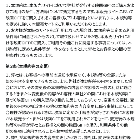
１．本規約は、本販売サイトにおいて弊社が発行する映画GIFTのご購入およ
びご利用の条件、方法等について規定するものです。本販売サイトにおいて
映画GIFTをご購入されるお客様（以下「お客様」といいます。）は、本規約等
の定めに従い、本販売サイトをご利用いただくものとします。
２．お客様が本販売サイトをご利用になった場合は、本規約等に定める利用
条件等に同意されたものとして取り扱わせていただき、本販売サイトにお
ける映画GIFTのご購入、ご利用その他これに関連する事項については、本
規約等に定めた条件等が一体をなすものとして弊社とお客様との間の契
約条件になるものとします。
第３条（本規約等の変更）
１．弊社は、お客様への事前の通知や承諾なく、本規約等の全部または一
部の内容を変更できるものとします。弊社が本規約等の内容を変更した場
合において、その変更後の本規約等の内容がお客様の一般の利益に適合
するときまたは変更後の内容がお客様と弊社との間における本規約等に
基づく映画GIFTの購入契約の目的に反しておらず、かつ、変更の必要性、変
更後の内容の相当性その他の本規約等の内容変更に係る事情に照らして
合理性が認められるときは、次項に定めた手続きが実行された後にお客様
が本販売サイトまたは映画GIFTをご利用されたことをもって、変更後の本規
約等の内容が弊社とお客様との間の映画GIFTの購入、利用条件その他一
切の事項に適用されることをお客様が承諾したものとします。
２．弊社が本規約等の内容を変更したときは、弊社は、変更後の本規約等