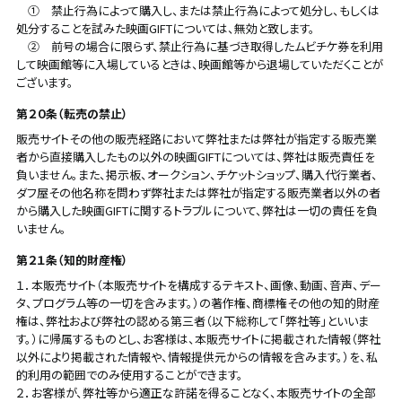
① 禁止行為によって購入し、または禁止行為によって処分し、もしくは
処分することを試みた映画GIFTについては、無効と致します。
② 前号の場合に限らず、禁止行為に基づき取得したムビチケ券を利用
して映画館等に入場しているときは、映画館等から退場していただくことが
ございます。
第２０条（転売の禁止）
販売サイトその他の販売経路において弊社または弊社が指定する販売業
者から直接購入したもの以外の映画GIFTについては、弊社は販売責任を
負いません。また、掲示板、オークション、チケットショップ、購入代行業者、
ダフ屋その他名称を問わず弊社または弊社が指定する販売業者以外の者
から購入した映画GIFTに関するトラブルについて、弊社は一切の責任を負
いません。
第２１条（知的財産権）
１．本販売サイト（本販売サイトを構成するテキスト、画像、動画、音声、デー
タ、プログラム等の一切を含みます。）の著作権、商標権その他の知的財産
権は、弊社および弊社の認める第三者（以下総称して「弊社等」といいま
す。）に帰属するものとし、お客様は、本販売サイトに掲載された情報（弊社
以外により掲載された情報や、情報提供元からの情報を含みます。）を、私
的利用の範囲でのみ使用することができます。
２．お客様が、弊社等から適正な許諾を得ることなく、本販売サイトの全部