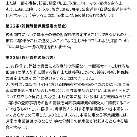
または一部を複製、転載、翻案（加工、改変、フォーマット変換を含みま
す。）、出版、上映、レンタル、販売、頒布、展示、公衆送信（自動公衆送信可能
化を含みます。）等することは、法律により固く禁じられております。
第２２条（質権等担保権設定の禁止）
映画GIFTについて質権その他の担保権を設定することはできないものとし
ます。お客様がこれに違反したことにより生じたトラブルおよび損害につい
ては、弊社は一切の責任を負いません。
第２３条（権利義務の譲渡等）
１．お客様は、弊社の書面による事前の承諾なく、本販売サイトにおける映
画GIFTの購入契約に関する権利または義務について、譲渡、移転、担保権
の設定またはその他の処分をすることはできません。
２．弊社は、本販売サイトにおける映画GIFTの販売の全部または一部に係
る事業を第三者に譲渡した場合は、当該事業譲渡に伴い、本販売サイトに
おいて成立した契約上の地位、本規約等に基づく権利および義務ならびに
お客様の登録事項その他の情報を当該事業譲渡の譲受人に譲渡すること
ができるものとし、お客様は、当譲受人に対する事業譲渡につき本項にお
いてあらかじめ同意したものとします。なお、本項に定める事業譲渡には、
通常の事業譲渡のみならず、会社分割その他事業が移転するあらゆる場
合を含みます。