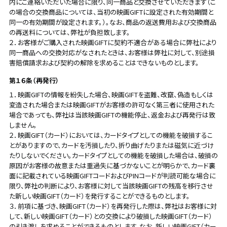
内にご連絡いただいた場合に限り、同一商品と交換させていただきます（こ
の場合の交換商品については、当初の映画GIFTに設定された有効期間と
同一の有効期間が設定されます。）。なお、商品の返送費用および交換商品
の再送料については、弊社が負担致します。
２．お客様がご購入された映画GIFTに契約不適合がある場合に弊社により
同一商品への交換対応がなされたときは、お客様は弊社に対して、別途損
害賠償請求および契約の解除を求めることはできないものとします。
第１６条（再発行）
１．映画GIFTの情報を紛失した場合、映画GIFTを盗難、改竄、偽造もしくは
変造された場合または映画GIFTがお客様の許可なく第三者に使用された
場合であっても、弊社は当該映画GIFTの機能停止、返金および再発行は致
しません。
２．映画GIFT（カード）においては、カードタイプとしての機能を破損するこ
とがありますので、カードを汚損したり、折り曲げたりまたは磁気に近づけ
たりしないでください。カードタイプとしての機能を破損した場合は、破損の
原因がお客様の故意または重過失に基づかないことが明らかで、カード裏
面に記載されている映画GIFTコードおよびPINコードが判読可能な場合に
限り、弊社の判断により、お客様に対して当該映画GIFTの残高を移行させ
た新しい映画GIFT（カード）を発行することができるものとします。
３．前項に基づき、映画GIFT（カード）を再発行した際は、弊社はお客様に対
して、新しい映画GIFT（カード）との交換により破損した映画GIFT（カード）
の引き渡しを求めることができるものとします。なお、新しい映画GIFT（カー