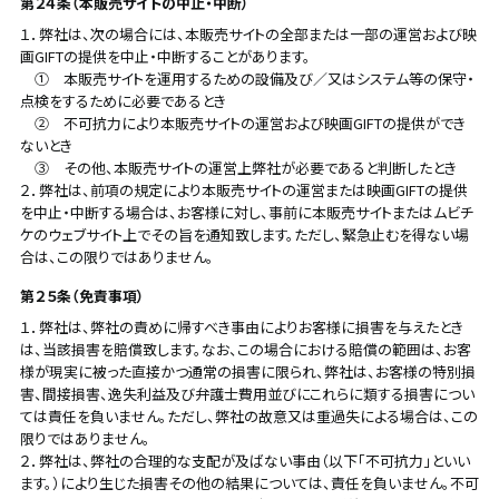
第２４条（本販売サイトの中止・中断）
１．弊社は、次の場合には、本販売サイトの全部または一部の運営および映
画GIFTの提供を中止・中断することがあります。
① 本販売サイトを運用するための設備及び／又はシステム等の保守・
点検をするために必要であるとき
② 不可抗力により本販売サイトの運営および映画GIFTの提供ができ
ないとき
③ その他、本販売サイトの運営上弊社が必要であると判断したとき
２．弊社は、前項の規定により本販売サイトの運営または映画GIFTの提供
を中止・中断する場合は、お客様に対し、事前に本販売サイトまたはムビチ
ケのウェブサイト上でその旨を通知致します。ただし、緊急止むを得ない場
合は、この限りではありません。
第２５条（免責事項）
１．弊社は、弊社の責めに帰すべき事由によりお客様に損害を与えたとき
は、当該損害を賠償致します。なお、この場合における賠償の範囲は、お客
様が現実に被った直接かつ通常の損害に限られ、弊社は、お客様の特別損
害、間接損害、逸失利益及び弁護士費用並びにこれらに類する損害につい
ては責任を負いません。ただし、弊社の故意又は重過失による場合は、この
限りではありません。
２．弊社は、弊社の合理的な支配が及ばない事由（以下「不可抗力」といい
ます。）により生じた損害その他の結果については、責任を負いません。不可