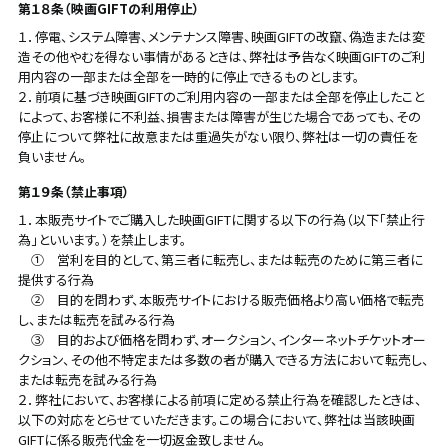
第１８条（映画GIFTの利用停止）
１．停電、システム障害、メンテナンス障害、映画GIFTの改竄、偽造または変
造その他やむを得ない事情があるときは、弊社は予告なく映画GIFTのご利
用内容の一部または全部を一時的に停止できるものとします。
２．前項に基づき映画GIFTのご利用内容の一部または全部を停止したこと
によって、お客様に不利益、損害または障害が生じた場合であっても、その
停止について弊社に故意または重過失がない限り、弊社は一切の責任を
負いません。
第１９条（禁止事項）
１．本販売サイトでご購入した映画GIFTに関する以下の行為（以下「禁止行
為」といいます。）を禁止します。
① 営利を目的として、第三者に転売し、または転売のために第三者に
提供する行為
② 目的を問わず、本販売サイトにおける販売価格より高い価格で転売
し、または転売を試みる行為
③ 目的および価格を問わず、オークション、インターネットチケットオー
クション、その他不特定または多数の者が購入できる方法において転売し、
または転売を試みる行為
２．弊社において、お客様による前項に定める禁止行為を確認したときは、
以下の対応をとらせていただきます。この場合において、弊社は当該映画
GIFTに係る販売代金を一切返金致しません。