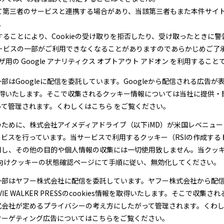
て第三者のサービスと連携する場合があり、当該第三者もまた本件サイト
。
ることにより、Cookieの受け取りを拒否したり、受け取ったときに
ービスの一部がご利用できなくなることがありますのであらかじめご了
の Google アナリティクス オプトアウト アドオン を利用することで
はGoogleに配信を委託しています。Googleから配信される広告
取得いたします。そこで収集されるクッキー情報については当社に提供・開
て管理されます。くわしくはこちら をご覧ください。
ために、株式会社アイメディアドライブ（以下iMD）が米国レベニュー
スを行っています。当サービスで利用するクッキー（RSIの作成するドメイ
用し、その他の目的や個人情報の収集には一切使用致しません。当クッ
ング向けクッキーの状態確認ページにて手順に従い、無効化してください。
一部はヤフー株式会社に配信を委託しています。ヤフー株式会社から配
 WALKER PRESSのcookies情報を取得いたします。そこで収集され
式会社が定めるプライバシーの考え方にしたがって管理されます。くわ
ターゲティング広告については
こちら
をご覧ください。